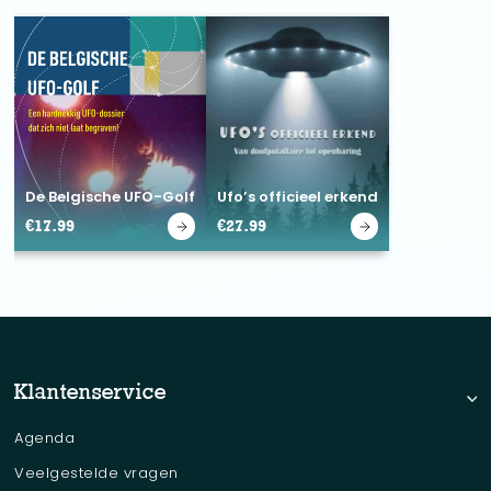
De Belgische UFO-Golf
Ufo’s officieel erkend
€
17.99
€
27.99
Klantenservice
Agenda
Veelgestelde vragen