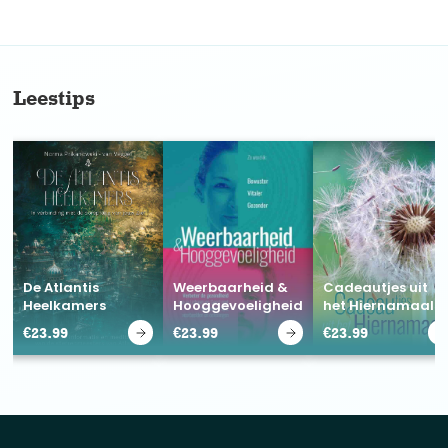
No items found.
Leestips
De Atlantis
Weerbaarheid &
Cadeautjes uit
Heelkamers
Hooggevoeligheid
het Hiernamaals
€
23.99
€
23.99
€
23.99