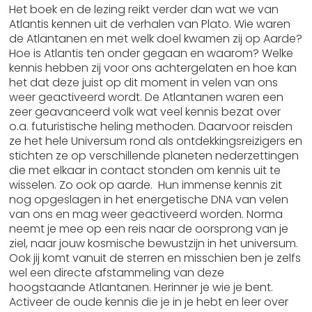
Het boek en de lezing reikt verder dan wat we van
Atlantis kennen uit de verhalen van Plato. Wie waren
de Atlantanen en met welk doel kwamen zij op Aarde?
Hoe is Atlantis ten onder gegaan en waarom? Welke
kennis hebben zij voor ons achtergelaten en hoe kan
het dat deze juist op dit moment in velen van ons
weer geactiveerd wordt. De Atlantanen waren een
zeer geavanceerd volk wat veel kennis bezat over
o.a. futuristische heling methoden. Daarvoor reisden
ze het hele Universum rond als ontdekkingsreizigers en
stichten ze op verschillende planeten nederzettingen
die met elkaar in contact stonden om kennis uit te
wisselen. Zo ook op aarde. Hun immense kennis zit
nog opgeslagen in het energetische DNA van velen
van ons en mag weer geactiveerd worden. Norma
neemt je mee op een reis naar de oorsprong van je
ziel, naar jouw kosmische bewustzijn in het universum.
Ook jij komt vanuit de sterren en misschien ben je zelfs
wel een directe afstammeling van deze
hoogstaande Atlantanen. Herinner je wie je bent.
Activeer de oude kennis die je in je hebt en leer over