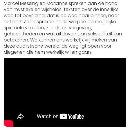
Marcel Messing en Marianne spreken aan de hand
van mystieke en wijsheids-teksten over de innerlijke
weg tot bevrijding, dat is de weg naar binnen, naar
het hart. Ze bespreken onderwerpen als mogelijke
spirituele valkuilen, zonde en vergeving,
gehechtheden en wat uitdoven aan seksualiteit kan
betekenen. We kunnen ons werkelijk vrij maken van
deze dualistische wereld, de weg ligt open voor
diegenen die hem werkelijk willen gaan.