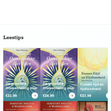
No items found.
Leestips
De grootste
De grootste
Tussen tijd en
Omwenteling aller
Omwenteling aller
tijdloosheid
tijden
tijden
€
31.99
€
26.99
€
27.99