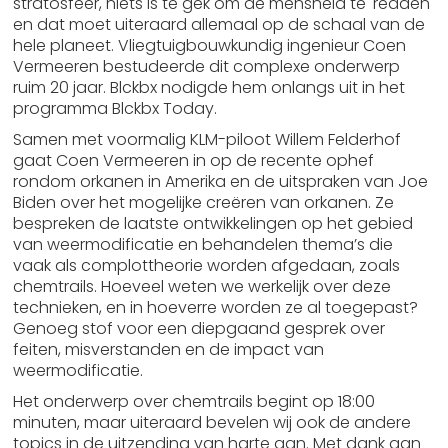
stratosfeer, niets is te gek om de mensheid te 'redden'
en dat moet uiteraard allemaal op de schaal van de
hele planeet. Vliegtuigbouwkundig ingenieur Coen
Vermeeren bestudeerde dit complexe onderwerp
ruim 20 jaar. Blckbx nodigde hem onlangs uit in het
programma Blckbx Today.
Samen met voormalig KLM-piloot Willem Felderhof
gaat Coen Vermeeren in op de recente ophef
rondom orkanen in Amerika en de uitspraken van Joe
Biden over het mogelijke creëren van orkanen. Ze
bespreken de laatste ontwikkelingen op het gebied
van weermodificatie en behandelen thema’s die
vaak als complottheorie worden afgedaan, zoals
chemtrails. Hoeveel weten we werkelijk over deze
technieken, en in hoeverre worden ze al toegepast?
Genoeg stof voor een diepgaand gesprek over
feiten, misverstanden en de impact van
weermodificatie.
Het onderwerp over chemtrails begint op 18:00
minuten, maar uiteraard bevelen wij ook de andere
topics in de uitzending van harte aan. Met dank aan