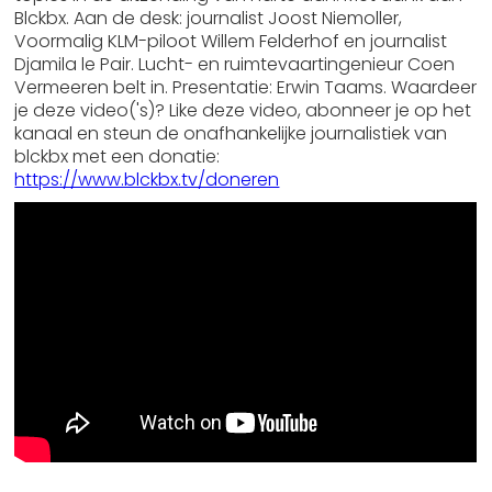
Blckbx. Aan de desk: journalist Joost Niemoller,
Voormalig KLM-piloot Willem Felderhof en journalist
Djamila le Pair. Lucht- en ruimtevaartingenieur Coen
Vermeeren belt in. Presentatie: Erwin Taams. Waardeer
je deze video('s)? Like deze video, abonneer je op het
kanaal en steun de onafhankelijke journalistiek van
blckbx met een donatie:
https://www.blckbx.tv/doneren