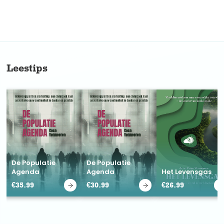
No items found.
Leestips
De Populatie
De Populatie
Agenda
Agenda
Het Levensgas
€
35.99
€
30.99
€
26.99