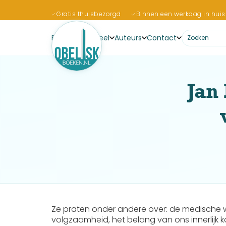
Gratis thuisbezorgd
Binnen een werkdag in huis
Boeken
Actueel
Auteurs
Contact
Jan
Ze praten onder andere over: de medische w
volgzaamheid, het belang van ons innerlijk 