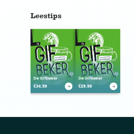
Leestips
De Gifbeker
De Gifbeker
€
34.99
€
29.99