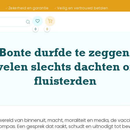
Zekerheid en garantie
Veilig en vertrouwd betalen
0
0
 Bonte durfde te zeggen
velen slechts dachten o
fluisterden
ereld van binnenuit, macht, moraliteit en media, de vac
kompas. Een gesprek dat raakt, schudt en uitnodigt tot b