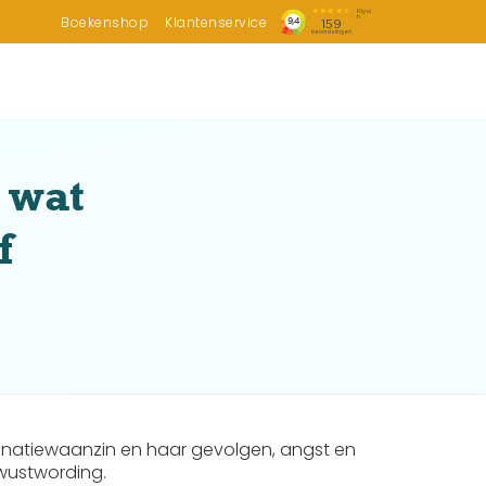
Boekenshop
Klantenservice
 wat
f
cinatiewaanzin en haar gevolgen, angst en
ewustwording.