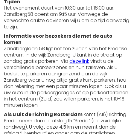
Tijden
Het evenement duurt van 10:30 uur tot 18:00 uur.
Zandberg58 opent om 9:15 uur. Vanwege de
verwachte drukte adviseren wij u om op tijd aanwezig
te zijn.
Informatie voor bezoekers die met de auto
komen
Zandberglaan 58 ligt net ten zuiden van het Bredase
centrum, in de wijk Zandberg. U kunt in de straat op
zondag gratis parkeren. Via
deze link
vindt u de
verschillende parkeerzones en hun tarieven. Als u
besluit te parkeren aangrenzend aan de wijk
Zandberg waar u nog altijd gratis kunt parkeren, hou
dan rekening met een paar minuten lopen. Ook als u
uw auto in de parkeergarages of op parkeerterreinen
in het centrum (Zuid) zou willen parkeren, is het 10-15
minuten lopen.
Als u uit de richting Rotterdam
komt (A16) richting
Breda neem dan de afslag 15 “Breda” (de zuidelijke
rondweg). U volgt deze 4,5 km en neemt dan de
afslag “Ulvenhout” en onder aan de stoplichten