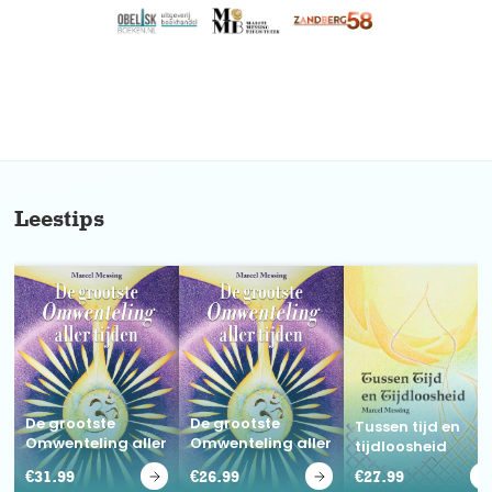
No items found.
Leestips
De grootste
De grootste
Tussen tijd en
Omwenteling aller
Omwenteling aller
tijdloosheid
tijden
tijden
€
31.99
€
26.99
€
27.99