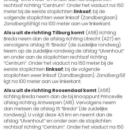
rechtsaf richting “Centrum”. Onder het viaduct na 150
meter bij de eerste stoplichten
linksaf
; bij de
volgende stoplichten weer linksaf (Zandberglaan).
Zandberg58
ligt na 100 meter aan uw linkerkant.
Als u uit de richting Tilburg komt
(A58) richting
Breda neem dan de afslag richting Utrecht (A27) en
vervolgens afslag 15 “Breda” (de zuidelijke rondweg).
Neem op de zuidelijke rondweg de afslag “Ulvenhout”
en onder aan de stoplichten rechtsaf richting
“Centrum”. Onder het viaduct na 150 meter bij de
eerste stoplichten
linksaf
; bij de volgende
stoplichten weer linksaf (Zandberglaan).
Zandberg58
ligt na 100 meter aan uw linkerkant.
Als u uit de richting Roosendaal komt
(A58)
richting Breda neem dan de bij knooppunt Princeville
afslag richting Antwerpen (A16). Vervolgens neem
dan meteen de afslag 15 “Breda” (de zuidelijke
rondweg). U volgt deze 4,5 km en neemt dan de
afslag “Ulvenhout” en onder aan de stoplichten
rechtsaf richting “Centrum”. Onder het viaduct na 150