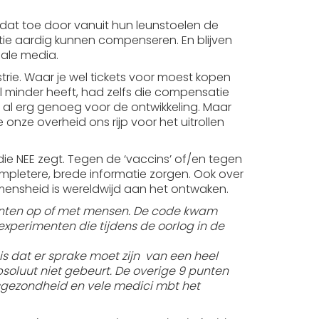
en dat toe door vanuit hun leunstoelen de
atie aardig kunnen compenseren. En blijven
iale media.
rie. Waar je wel tickets voor moest kopen
l minder heeft, had zelfs die compensatie
 al erg genoeg voor de ontwikkeling. Maar
nze overheid ons rijp voor het uitrollen
e NEE zegt. Tegen de ‘vaccins’ of/en tegen
ompletere, brede informatie zorgen. Ook over
 mensheid is wereldwijd aan het ontwaken.
menten op of met mensen. De code kwam
perimenten die tijdens de oorlog in de
is dat er sprake moet zijn van een heel
oluut niet gebeurt. De overige 9 punten
sgezondheid en vele medici mbt het