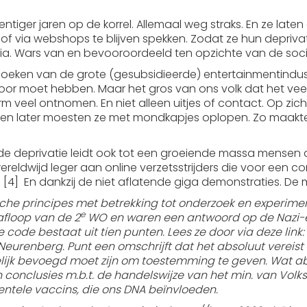
ventiger jaren op de korrel. Allemaal weg straks. En ze lat
n of via webshops te blijven spekken. Zodat ze hun depriv
edia. Wars van en bevooroordeeld ten opzichte van de soc
hoeken van de grote (gesubsidieerde) entertainmentindust
 voor moet hebben. Maar het gros van ons volk dat het vee
 veel ontnomen. En niet alleen uitjes of contact. Op zich
d en later moesten ze met mondkapjes oplopen. Zo maakte o
e deprivatie leidt ook tot een groeiende massa mensen di
reldwijd leger aan online verzetsstrijders die voor een c
[4] En dankzij de niet aflatende giga demonstraties. De
hische principes met betrekking tot onderzoek en experi
e
afloop van de 2
WO en waren een antwoord op de Nazi-ex
ode bestaat uit tien punten. Lees ze door via deze link:
urenberg. Punt een omschrijft dat het absoluut vereist 
lijk bevoegd moet zijn om toestemming te geven. Wat abs
conclusies m.b.t. de handelswijze van het min. van Volk
ntele vaccins, die ons DNA beïnvloeden.