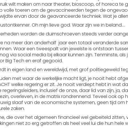
uik wilt maken om naar theater, bioscoop, of horeca te g
 volle toeren om de gevaccineerden tegen de ongevaccin
eikwijdte ervan door de geavanceerde techniek. Wat je al
tontkenner. Oh mijn lieve god. Waar zijn we in beland….
 overheden worden de duimschroeven steeds verder aange
 na meer dan anderhalf jaar een totaal veranderde same
bannen. Waar een tweespalt van jewelste is ontstaan tussen
 nog via social media bij elkaar kunnen zijn. Tenminste, a
or Big Tech en eraf gegooid.
dt in eigen land en wereldwijd, met grof politiegeweld 
houden met waar de werkelijke macht ligt, je nooit hebt a
CHT welke regering er zit. Je nooit verdiept hebt in wat 
 regeringsleiders, inclusief de onze, daar lid van zijn, ja
ezin, overleven, in de matrix rondrennend. Teveel ook op he
wig slaaf van de economische systemen, geen tijd om hier
urele zaken.
 die over het algemeen financieel wel gebeiteld zitten,
ngen niet zo erg getroffen als heel veel lui die hun hele we