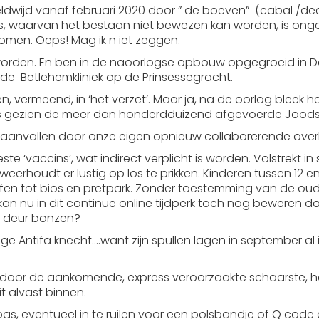
reldwijd vanaf februari 2020 door ” de boeven” (cabal /de
us, waarvan het bestaan niet bewezen kan worden, is onge
komen. Oeps! Mag ik n iet zeggen.
 geworden. En ben in de naoorlogse opbouw opgegroeid in
e Betlehemkliniek op de Prinsessegracht.
en, vermeend, in ‘het verzet’. Maar ja, na de oorlog bleek 
k is gezien de meer dan honderdduizend afgevoerde Joods
 aanvallen door onze eigen opnieuw collaborerende overhe
te ‘vaccins’, wat indirect verplicht is worden. Volstrekt i
weerhoudt er lustig op los te prikken. Kinderen tussen 12 e
fen tot bios en pretpark. Zonder toestemming van de oud
 kan nu in dit continue online tijdperk toch nog beweren 
de deur bonzen?
urige Antifa knecht….want zijn spullen lagen in september a
 door de aankomende, express veroorzaakte schaarste, het 
 alvast binnen.
s, eventueel in te ruilen voor een polsbandje of Q code als