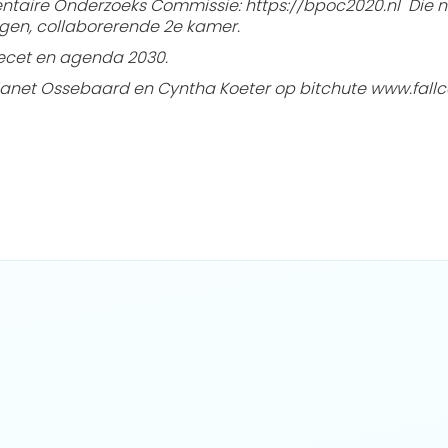
mentaire Onderzoeks Commissie: https://bpoc2020.nl Die 
agen, collaborerende 2e kamer.
recet en agenda 2030.
r Janet Ossebaard en Cyntha Koeter op bitchute www.fall