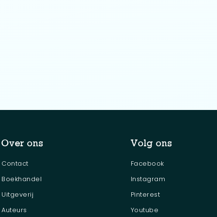
Over ons
Volg ons
Contact
Facebook
Boekhandel
Instagram
Uitgeverij
Pinterest
Auteurs
Youtube