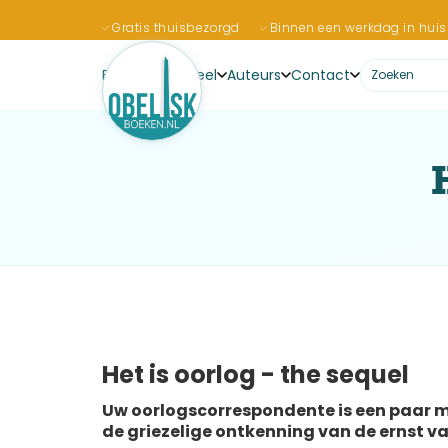
Gratis thuisbezorgd
Binnen een werkdag in huis
Boeken
Actueel
Auteurs
Contact
Jaska de Bree
Het is oorlog - the sequel
Uw oorlogscorrespondente is een paar 
de griezelige ontkenning van de ernst van