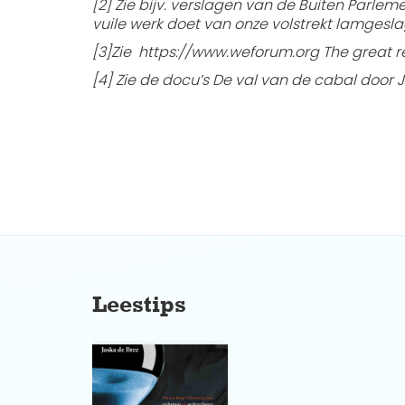
[2] Zie bijv. verslagen van de Buiten Parle
vuile werk doet van onze volstrekt lamgesl
[3]Zie https://www.weforum.org The great 
[4] Zie de docu’s De val van de cabal doo
No items found.
Leestips