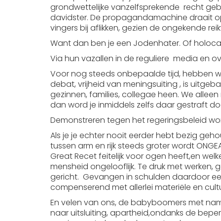
grondwettelijke vanzelfsprekende recht gebr
davidster. De propagandamachine draait op
vingers bij aflikken, gezien de ongekende r
Want dan ben je een Jodenhater. Of holocaus
Via hun vazallen in de reguliere media en
Voor nog steeds onbepaalde tijd, hebben we
debat, vrijheid van meningsuiting , is uitge
gezinnen, families, collegae heen. We alleen
dan word je inmiddels zelfs daar gestraft do
Demonstreren tegen het regeringsbeleid wor
Als je je echter nooit eerder hebt bezig ge
tussen arm en rijk steeds groter wordt ONGEA
Great Recet feitelijk voor ogen heeft,en welke
mensheid ongelooflijk. Te druk met werken, g
gericht. Gevangen in schulden daardoor eeu
compenserend met allerlei materiële en cult
En velen van ons, de babyboomers met name,
naar uitsluiting, apartheid,ondanks de beperki