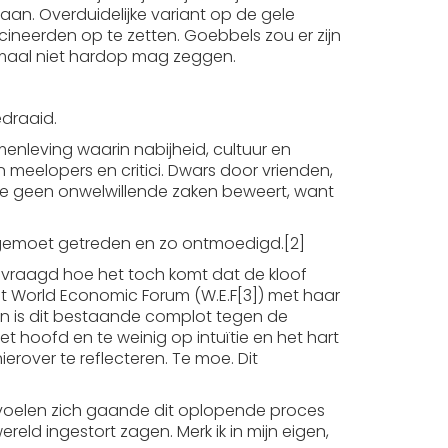
aan. Overduidelijke variant op de gele
eerden op te zetten. Goebbels zou er zijn
lemaal niet hardop mag zeggen.
draaid.
nleving waarin nabijheid, cultuur en
 meelopers en critici. Dwars door vrienden,
ls je geen onwelwillende zaken beweert, want
tegemoet getreden en zo ontmoedigd.[2]
fgevraagd hoe het toch komt dat de kloof
dat World Economic Forum (W.E.F[3]) met haar
, dan is dit bestaande complot tegen de
t hoofd en te weinig op intuïtie en het hart
over te reflecteren. Te moe. Dit
 voelen zich gaande dit oplopende proces
reld ingestort zagen. Merk ik in mijn eigen,