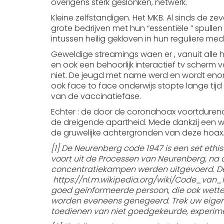
overigens sterk geslonken, netwerk.
Kleine zelfstandigen. Het MKB. Al sinds de ze
grote bedrijven met hun “essentiële ” spulle
intussen heilig gekloven in hun reguliere m
Geweldige streamings waen er , vanuit alle 
en ook een behoorlijk interactief tv scherm
niet. De jeugd met name werd en wordt enorm
ook face to face onderwijs stopte lange tij
van de vaccinatiefase.
Echter : de door de coronahoax voortdurend
de dreigende apartheid. Mede dankzij een we
de gruwelijke achtergronden van deze hoax. 
[1] De Neurenberg code 1947 is een set et
voort uit de Processen van Neurenberg, na 
concentratiekampen werden uitgevoerd. De c
https://nl.m.wikipedia.org/wiki/Code_van_Ne
goed geïnformeerde persoon, die ook wette
worden eveneens genegeerd. Trek uw eigen 
toedienen van niet goedgekeurde, experime