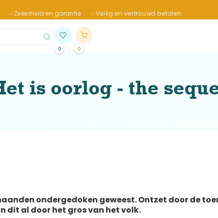
Zekerheid en garantie
Veilig en vertrouwd betalen
0
0
Het is oorlog - the seque
maanden ondergedoken geweest. Ontzet door de toen
 dit al door het gros van het volk.