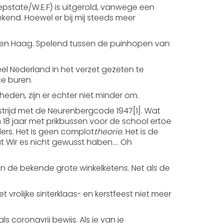
epstate/W.E.F) is uitgerold, vanwege een
kend. Hoewel er bij mij steeds meer
 Den Haag. Spelend tussen de puinhopen van
heel Nederland in het verzet gezeten te
e buren.
den, zijn er echter niet minder om.
n strijd met de Neurenbergcode 1947[1]. Wat
n 18 jaar met prikbussen voor de school ertoe
ers. Het is geen complot
theorie.
Het is de
dat Wir es nicht gewusst haben…. Oh
l in de bekende grote winkelketens. Net als de
vrolijke sinterklaas- en kerstfeest niet meer
 coronavrij bewijs. Als je van je