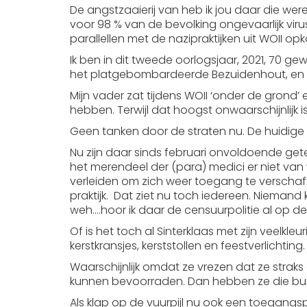
De angstzaaierij van heb ik jou daar die we
voor 98 % van de bevolking ongevaarlijk vir
parallellen met de nazipraktijken uit WOII op
Ik ben in dit tweede oorlogsjaar, 2021, 70
het platgebombardeerde Bezuidenhout, en d
Mijn vader zat tijdens WOII ‘onder de grond’ 
hebben. Terwijl dat hoogst onwaarschijnlij
Geen tanken door de straten nu. De huidige
Nu zijn daar sinds februari onvoldoende getes
het merendeel der (para) medici er niet van 
verleiden om zich weer toegang te verschaf
praktijk. Dat ziet nu toch iedereen. Niemand
weh….hoor ik daar de censuurpolitie al op 
Of is het toch al Sinterklaas met zijn veelkle
kerstkransjes, kerststollen en feestverlichting.
Waarschijnlijk omdat ze vrezen dat ze straks
kunnen bevoorraden. Dan hebben ze die buit
Als klap op de vuurpijl nu ook een toegangspa