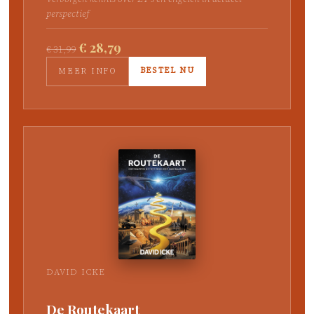
perspectief
€ 28,79
€ 31,99
BESTEL NU
MEER INFO
DAVID ICKE
De Routekaart