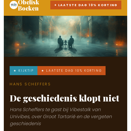
Obelisk
✦ LAATSTE DAG 10% KORTING
Boeken
★ KIJKTIP
★ LAATSTE DAG 10% KORTING
HANS SCHEFFERS
De geschiedenis klopt niet
Hans Scheffers te gast bij Vibestalk van
Univibes, over Groot Tartarië en de vergeten
geschiedenis