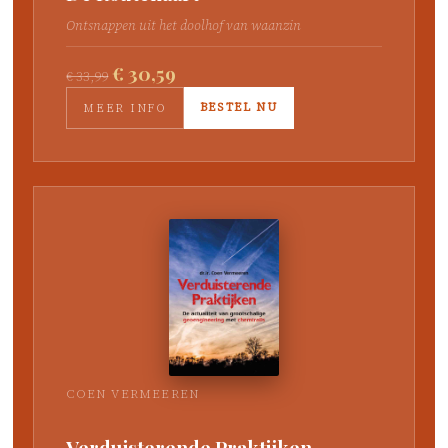
Ontsnappen uit het doolhof van waanzin
€ 30,59
€ 33,99
BESTEL NU
MEER INFO
COEN VERMEEREN
Verduisterende Praktijken