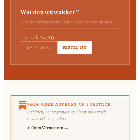
Worden wij wakker?
Over de verborgen krachten achter het wereldtoneel
€ 24,29
€ 26,99
BESTEL NU
MEER INFO
VOLG ONZE AUTEURS OP SUBSTACK
Inzichten, achtergronden en nieuw onderzoek
rechtstreeks in je inbox
✦
Coen Vermeeren →