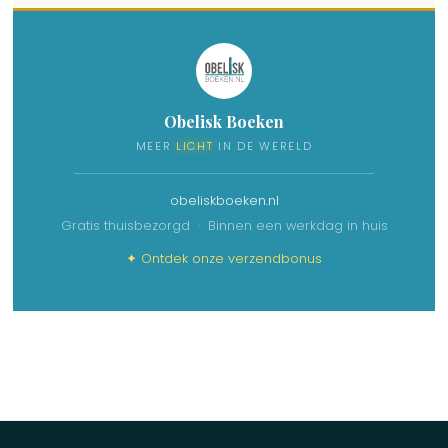
Obelisk Boeken
MEER
LICHT
IN DE WERELD
obeliskboeken.nl
Gratis thuisbezorgd · Binnen een werkdag in huis
✦ Ontdek onze verzendbonus
No items found.