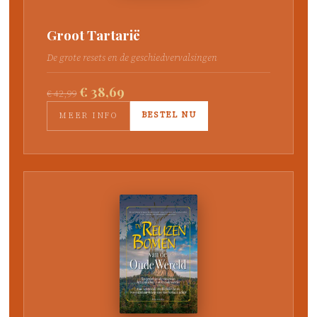
Groot Tartarië
De grote resets en de geschiedvervalsingen
€ 38,69
€ 42,99
BESTEL NU
MEER INFO