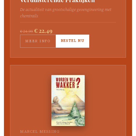
De actualiteit van grootschalige geoengineering met
chemtrails
€ 22,49
€ 24,99
BESTEL NU
MEER INFO
MARCEL MESSING