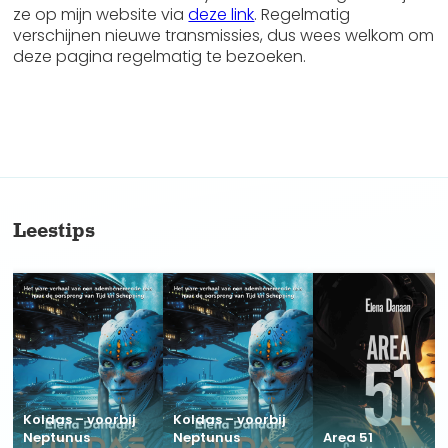
ze op mijn website via
deze link
. Regelmatig
verschijnen nieuwe transmissies, dus wees welkom om
deze pagina regelmatig te bezoeken.
No items found.
Leestips
Koldas – voorbij
Koldas – voorbij
Neptunus
Neptunus
Area 51