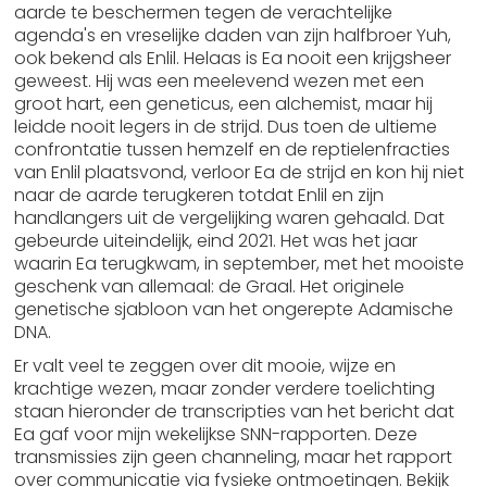
aarde te beschermen tegen de verachtelijke
agenda's en vreselijke daden van zijn halfbroer Yuh,
ook bekend als Enlil. Helaas is Ea nooit een krijgsheer
geweest. Hij was een meelevend wezen met een
groot hart, een geneticus, een alchemist, maar hij
leidde nooit legers in de strijd. Dus toen de ultieme
confrontatie tussen hemzelf en de reptielenfracties
van Enlil plaatsvond, verloor Ea de strijd en kon hij niet
naar de aarde terugkeren totdat Enlil en zijn
handlangers uit de vergelijking waren gehaald. Dat
gebeurde uiteindelijk, eind 2021. Het was het jaar
waarin Ea terugkwam, in september, met het mooiste
geschenk van allemaal: de Graal. Het originele
genetische sjabloon van het ongerepte Adamische
DNA.
Er valt veel te zeggen over dit mooie, wijze en
krachtige wezen, maar zonder verdere toelichting
staan ​​hieronder de transcripties van het bericht dat
Ea gaf voor mijn wekelijkse SNN-rapporten. Deze
transmissies zijn geen channeling, maar het rapport
over communicatie via fysieke ontmoetingen. Bekijk