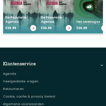
De Populatie
De Populatie
Agenda
Agenda
Het Levensgas
€
35.99
€
30.99
€
26.99
Klantenservice
Agenda
Veelgestelde vragen
Retourneren
Cookie, cache & privacy beleid
Algemene voorwaarden