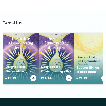
No items found.
Leestips
De grootste
De grootste
Tussen tijd en
Omwenteling aller
Omwenteling aller
tijdloosheid
tijden
tijden
€
31.99
€
26.99
€
27.99