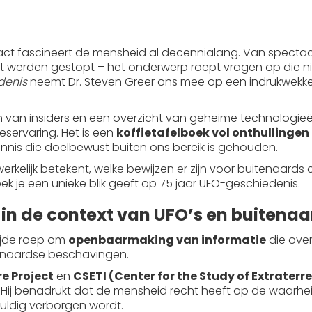
act fascineert de mensheid al decennialang. Van specta
pot werden gestopt – het onderwerp roept vragen op die n
denis
neemt Dr. Steven Greer ons mee op een indrukwekke
en van insiders en een overzicht van geheime technologieën
eservaring. Het is een
koffietafelboek vol onthullingen
ennis die doelbewust buiten ons bereik is gehouden.
 werkelijk betekent, welke bewijzen er zijn voor buitenaa
 je een unieke blik geeft op 75 jaar UFO-geschiedenis.
" in de context van UFO’s en buitena
ijde roep om
openbaarmaking van informatie
die ove
enaardse beschavingen.
re Project
en
CSETI (Center for the Study of Extraterre
 Hij benadrukt dat de mensheid recht heeft op de waarh
gvuldig verborgen wordt.