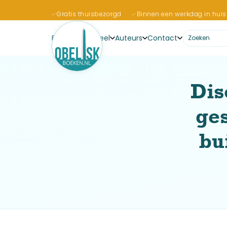
Gratis thuisbezorgd
Binnen een werkdag in huis
Boeken
Actueel
Auteurs
Contact
Dis
ges
bu