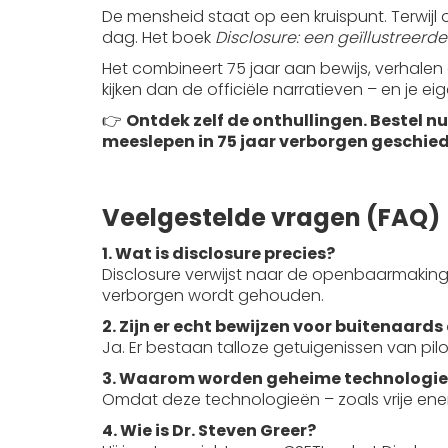
De mensheid staat op een kruispunt. Terwijl
dag. Het boek
Disclosure: een geïllustreerd
Het combineert 75 jaar aan bewijs, verhalen 
kijken dan de officiële narratieven – en je ei
👉
Ontdek zelf de onthullingen. Bestel 
meeslepen in 75 jaar verborgen geschied
Veelgestelde vragen (FAQ)
1. Wat is disclosure precies?
Disclosure verwijst naar de openbaarmakin
verborgen wordt gehouden.
2. Zijn er echt bewijzen voor buitenaard
Ja. Er bestaan talloze getuigenissen van pil
3. Waarom worden geheime technologi
Omdat deze technologieën – zoals vrije en
4. Wie is Dr. Steven Greer?