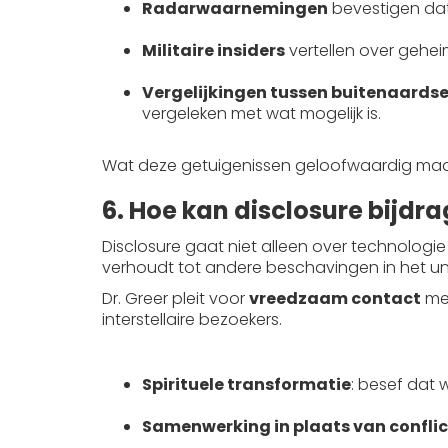
Radarwaarnemingen
bevestigen dat 
Militaire insiders
vertellen over gehe
Vergelijkingen tussen buitenaardse
vergeleken met wat mogelijk is.
Wat deze getuigenissen geloofwaardig maakt, 
6. Hoe kan disclosure bij
Disclosure gaat niet alleen over technologi
verhoudt tot andere beschavingen in het un
Dr. Greer pleit voor
vreedzaam contact
met
interstellaire bezoekers.
Mogelijke implicaties van disclosure:
Spirituele transformatie
: besef dat
Samenwerking in plaats van conflic