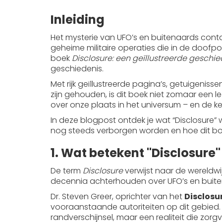
Inleiding
Het mysterie van UFO’s en buitenaards cont
geheime militaire operaties die in de doof
boek
Disclosure: een geïllustreerde geschie
geschiedenis.
Met rijk geïllustreerde pagina’s, getuigeniss
zijn gehouden, is dit boek niet zomaar een le
over onze plaats in het universum – en de k
In deze blogpost ontdek je wat “Disclosure”
nog steeds verborgen worden en hoe dit boek
1. Wat betekent "Disclosure
De term
Disclosure
verwijst naar de wereldw
decennia achterhouden over UFO’s en buit
Dr. Steven Greer, oprichter van het
Disclosu
vooraanstaande autoriteiten op dit gebied.
randverschijnsel, maar een realiteit die zor