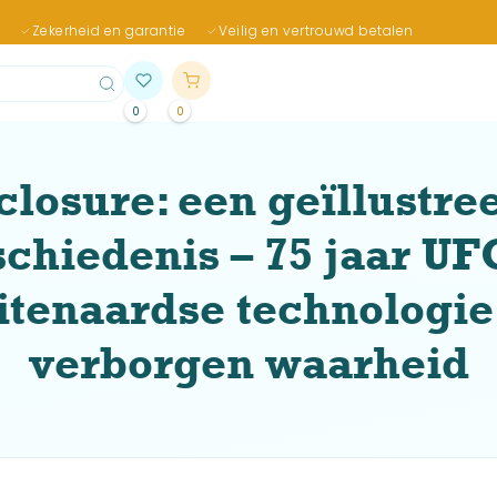
Zekerheid en garantie
Veilig en vertrouwd betalen
0
0
closure: een geïllustre
chiedenis – 75 jaar UF
itenaardse technologie
verborgen waarheid