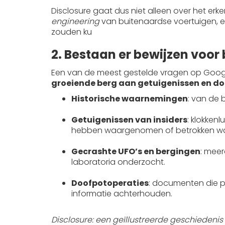
Disclosure gaat dus niet alleen over het er
engineering
van buitenaardse voertuigen, e
zouden ku
2. Bestaan er bewijzen voor
Een van de meest gestelde vragen op Googl
groeiende berg aan getuigenissen en 
Historische waarnemingen
: van de 
Getuigenissen van insiders
: klokken
hebben waargenomen of betrokken war
Gecrashte UFO’s en bergingen
: mee
laboratoria onderzocht.
Doofpotoperaties
: documenten die pa
informatie achterhouden.
Disclosure: een geïllustreerde geschiedenis