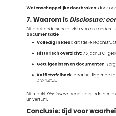
Wetenschappelijke doorbraken
: door op
7. Waarom is
Disclosure: ee
Dit boek onderscheidt zich van alle andere
documentatie
.
Volledig in kleur
: artistieke reconstru
Historisch overzicht
: 75 jaar UFO-ges
Getuigenissen en documenten
: zor
Koffietafelboek
: door het liggende f
pronkstuk.
Dit maakt
Disclosure
ideaal voor iedereen die
universum.
Conclusie: tijd voor waarhe