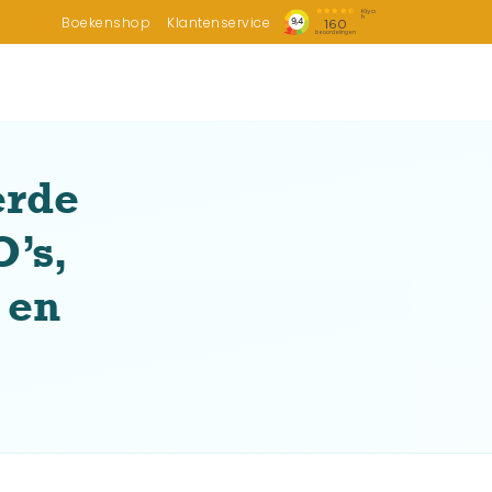
Boekenshop
Klantenservice
erde
O’s,
 en