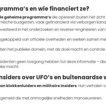
ramma’s en wie financiert ze?
le geheime programma’s
die opereren buiten het zich
ische budgetten, vaak gefinancierd via verborgen kana
ïnvesteerd in het onderzoeken en reverse-engineeren van
osgekoppeld van officiële overheden en werken samen met
uiten het publieke domein, met als doel macht en control
presidenten geen toegang hebben tot deze informatie – disc
ieke macht.
insiders over UFO’s en buitenaardse
an klokkenluiders en militaire insiders
. Hun verhalen
 gemeld die met onmogelijke snelheden manoeuvreren.