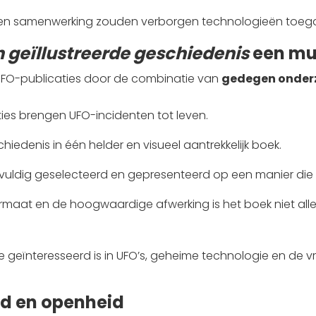
en samenwerking zouden verborgen technologieën toegan
n geïllustreerde geschiedenis
een mu
 UFO-publicaties door de combinatie van
gedegen onderzo
cties brengen UFO-incidenten tot leven.
chiedenis in één helder en visueel aantrekkelijk boek.
gvuldig geselecteerd en gepresenteerd op een manier die z
ormaat en de hoogwaardige afwerking is het boek niet alle
 geïnteresseerd is in UFO’s, geheime technologie en de vraa
id en openheid