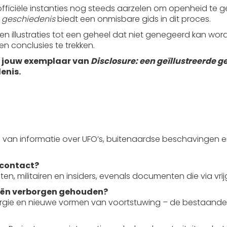
 officiële instanties nog steeds aarzelen om openheid te 
e geschiedenis
biedt een onmisbare gids in dit proces.
en illustraties tot een geheel dat niet genegeerd kan word
gen conclusies te trekken.
nu jouw exemplaar van
Disclosure: een geïllustreerde 
enis.
g van informatie over UFO’s, buitenaardse beschavingen
s contact?
oten, militairen en insiders, evenals documenten die via v
eën verborgen gehouden?
ergie en nieuwe vormen van voortstuwing – de bestaande