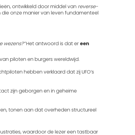
gieën, ontwikkeld door middel van
reverse-
n die onze manier van leven fundamenteel
se wezens?”
Het antwoord is dat er
een
an piloten en burgers wereldwijd.
chtpiloten hebben verklaard dat zij UFO’s
tact zijn geborgen en in geheime
ven, tonen aan dat overheden structureel
ustraties, waardoor de lezer een tastbaar