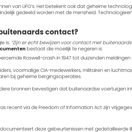
kennen van UFO’s. Het betekent ook dat geheime technolo
indelijk gedeeld worden met de mensheid. Technologieë
 buitenaards contact?
e is:
“Zijn er echt bewijzen voor contact met buitenaard
documenten
bestaat die moeilijk te negeren is.
beroemde Roswell-crash in 1947 tot duizenden meldingen v
luiders, voormalige CIA-medewerkers, militairen en luchtma
en bij geheime bergingsoperaties.
rdere bronnen bevestigen dat buitenaardse voertuigen in
s recent via de Freedom of Information Act zijn vrijgege
documenteert deze gebeurtenissen met gedetailleerde ill