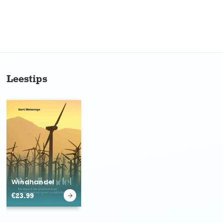
No items found.
Leestips
Windhandel
€
23.99