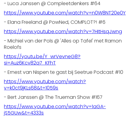
- Luca Janssen @ Compleetdenkers #64
https://www.youtube.com/watch?v=n0W8NT20e0Y
- Elana Freeland @ PowNed, COMPLOT?! #6
https://www.youtube.com/watch?v=7HItHsqJwng
- Michiel van der Pols @ 'Alles op Tafel' met Ramon
Roelofs
https://youtu.be/Y_wrVevneG8?
si=Auz6Kcv82q7_KFhT
- Ernest van Nispen te gast bij Seetrue Podcast #10
https://www.youtube.com/watch?
v=k0ct9jKLs68&t=1059s
- Bert Janssen @ The Trueman Show #167
https://www.youtube.com/watch?v=1aGA-
jS5GUw&t=4333s