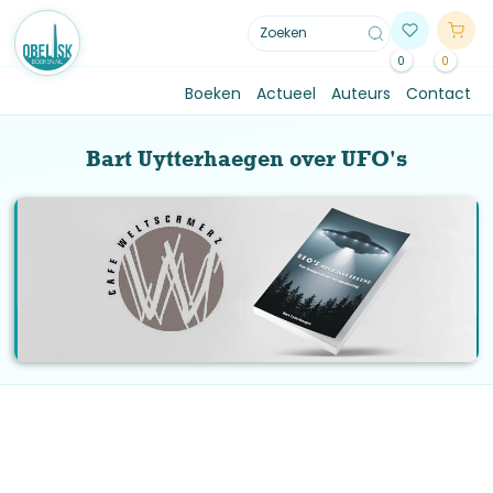
0
0
Boeken
Actueel
Auteurs
Contact
Bart Uytterhaegen over UFO's
CAFÉ WELTSCHMERZ
Interview door Peter Toonen