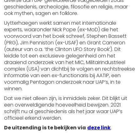
diverse aan UAP gerelateerde vakgebieden zoals
geschiedenis, archeologie, filosofie en religie, maar
ook mythen, sagen en folklore.
Uytterhaegen werkt samen met internationale
experts, waaronder Nick Pope (ex-MoD) die het
voorwoord van het boek schreef, Stephen Bassett
(PRG), Jim Penniston (ex-USAF) en Grant Cameron
(auteur van o.a. ‘the Clinton UFO Story Book’). Dit
leidde tot een exclusieve gelegenheid om het
draaiend onderzoek van het MIC, Militairindustrieel
complex (USA) van dichtbij te volgen en rechtstreekse
informatie van een ex-functionaris bij AATIP, een
voormalig Pentagon onderzoek naar UAP’s, in te
winnen.
Dat we niet alleen zijn, is inmiddels zeker. Dit blijkt uit
een overweldigende hoeveelheid bewijzen. 2021
schrijft nu al geschiedenis als het jaar waar UAP’s
officieel erkend werden.
De uitzending is te bekijken via
deze link
.