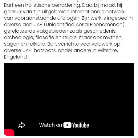
Bart een holistische benadering. Daarbij maakt hij
gebruik van zijn uitgebreide internationale netwerk
van vooraanstaande ufologen. Zijn werk is ingebed in
diverse aan UAP (Unidentified Aerial Phenomenon)
gerelateerde vakgebieden zoals geschiedenis,
archeologie, filosofie en religie, maar ook mythen,
sagen en folklore. Bart verrichte veel veldwerk op
diverse UAP-hotspots, onder andere in Wiltshire,
Engeland.