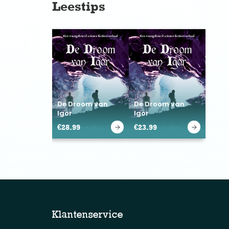
Leestips
De Droom van
De Droom van
Igor
Igor
€
28.99
€
23.99
Klantenservice