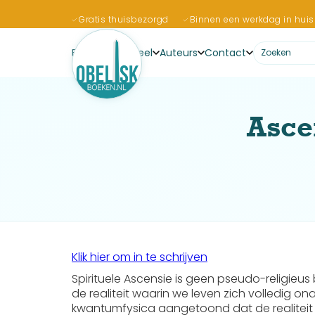
Gratis thuisbezorgd
Binnen een werkdag in huis
Boeken
Actueel
Auteurs
Contact
Asce
Klik hier om in te schrijven
Spirituele Ascensie is geen pseudo-religieu
de realiteit waarin we leven zich volledig o
kwantumfysica aangetoond dat de realiteit a