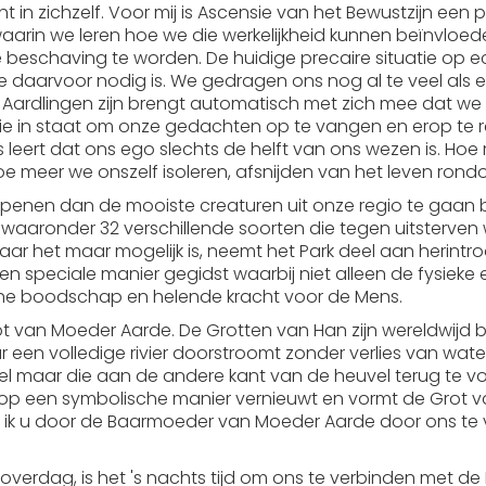
t in zichzelf. Voor mij is Ascensie van het Bewustzijn ee
aarin we leren hoe we die werkelijkheid kunnen beïnvloe
 beschaving te worden. De huidige precaire situatie op e
arvoor nodig is. We gedragen ons nog al te veel als een
 Aardlingen zijn brengt automatisch met zich mee dat 
die in staat om onze gedachten op te vangen en erop te re
 leert dat ons ego slechts de helft van ons wezen is. H
 meer we onszelf isoleren, afsnijden van het leven rond
penen dan de mooiste creaturen uit onze regio te gaan 
n waaronder 32 verschillende soorten die tegen uitsterve
ar het maar mogelijk is, neemt het Park deel aan herint
een speciale manier gegidst waarbij niet alleen de fysiek
e boodschap en helende kracht voor de Mens.
 van Moeder Aarde. De Grotten van Han zijn wereldwijd 
een volledige rivier doorstroomt zonder verlies van water
uvel maar die aan de andere kant van de heuvel terug te v
h op een symbolische manier vernieuwt en vormt de Grot v
id ik u door de Baarmoeder van Moeder Aarde door ons te 
rdag, is het 's nachts tijd om ons te verbinden met de H