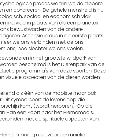
n psychologisch proces waarin we de diepere
den en co-creëren. De gehele mensheid is nu
cologisch, sociaal en economisch vlak
 individu in plaats van als een planetair
we ons bewustworden van de andere
ageren. Ascensie is dus in de eerste plaats
oe meer we ons verbinden met de ons
om ons, hoe slechter we ons voelen.
bewonderen in het grootste wildpark van
n worden beschermd is het Dierenpark van de
roductie programma's van deze soorten. Deze
e en visuele aspecten van de dieren worden
bekend als één van de mooiste maar ook
. Dit symboliseert de levensloop die
oorschijn komt (wordt herboren). Op die
an Han een Poort naar het Hiernamaals.
verbinden met de spirituele aspecten van
emel. Ik nodig u uit voor een unieke