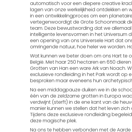
automatisch voor een diepere creative krach
lagen van onze werkelijkheid ontdekken en w
in een ontwikkelingproces om een planetaire
vertegenwoordigt de Grote Schoonmaak die da
team. Deze bewustwording dat we allemaal
intelligente levensvormen in het Universum 
een opening van ons Universele Hart dat ons
omringende natuur, hoe heler we worden. Hoe
Wat kunnen we beter doen om ons Hart te o
België. Met haar 250 hectaren en 650 diere
Grotten van Han een ware Ark van Noach. Wa
exclusieve rondleiding in het Park wordt op 
besproken maar eveneens hun archetypisch
Na een middagpauze duiken we in de schoot
één van de zeldzame grotten in Europa waar 
verdwijnt (sterft) in de ene kant van de he
manier kunnen we stellen dat het leven zic
Tijdens deze exclusieve rondleiding begele
deze magische plek.
Na ons te hebben verbonden met de Aarde ove