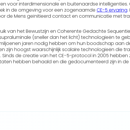
en voor interdimensionale en buitenaardse intelligenties.
plek in de omgeving voor een zogenaamde
CE-5 ervaring
.
 door de Mens geïnitieerd contact en communicatie met t
ik van het Bewustzijn en Coherente Gedachte Sequenties. 
 supraluminale (sneller dan het licht) technologieën te ge
fs miljoenen jaren nodig hebben om hun boodschap aan de
iken zijn hoogst waarschijnlijk scalaire technologieën die
. Sinds de creatie van het CE-5-protocol in 2005 hebben
taten hebben behaald en die gedocumenteerd zijn in de 