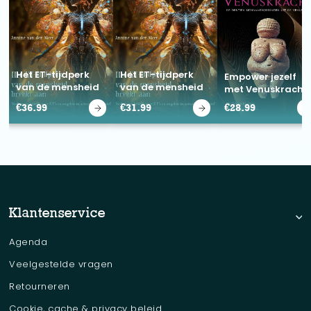
Het ET-tijdperk
Het ET-tijdperk
Empower jezelf
van de mensheid
van de mensheid
met Venuskracht
breekt aan
breekt aan
€
36.99
€
31.99
€
28.99
Klantenservice
Agenda
Veelgestelde vragen
Retourneren
Cookie, cache & privacy beleid